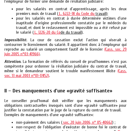
l'employeur de former une demande de résiliation judiciaire:
pour les salariés en contrat d'apprentissage, après les deux
premiers mois de travail (
L. 6222-18 du Code du
travail
);
pour les salariés en contrat à durée déterminée victimes d'une
inaptitude d'origine professionnelle constatée par le médecin du
travail, et dont le reclassement est impossible ou a été refusé par
le salarié (
L. 1226-20 du Co
de du travail
).
Impossibilité.
La cour de cassation exclut l'action qui viserait à
contourner le licenciement du salarié. Il appartient donc à l'employeur qui
reproche au salarié un comportement fautif de le licencier
(Cass. soc. 29
juin 2005 n°03-41966)
.
Attention.
La formation de référés du conseil de prud'hommes n'est pas
compétente pour ordonner la résiliation judiciaire du contrat de travail,
même si le demandeur soutient le trouble manifestement illicite
(Cass.
soc. 13 mai 2003 n°01-17452)
.
II – Des manquements d'une «gravité suffisante»
Le conseiller prud'homal doit vérifier que les manquements aux
obligations contractuelles invoqués sont d'une «gravité suffisante» pour
justifier la constatation par le juge de la rupture du contrat de travail.
Exemples de manquements d'une «gravité suffisante»:
non-paiement des salaires (
soc. 20 juin 2006, n° 05-40662
) ;
non-respect de l'obligation d'exécuter de bonne foi le contrat de