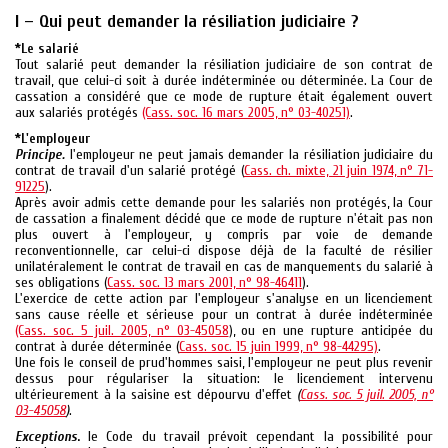
I – Qui peut demander la résiliation judiciaire ?
*Le salarié
Tout salarié peut demander la résiliation judiciaire de son contrat de
travail, que celui-ci soit à durée indéterminée ou déterminée. La Cour de
cassation a considéré que ce mode de rupture était également ouvert
aux salariés protégés
(Cass. soc. 16 mars 2005, n° 03-40251)
.
*L'employeur
Principe.
l'employeur ne peut jamais demander la résiliation judiciaire du
contrat de travail d'un salarié protégé (
Cass. ch. mixte, 21 juin 1974, n° 71-
91225
).
Après avoir admis cette demande pour les salariés non protégés, la Cour
de cassation a finalement décidé que ce mode de rupture n'était pas non
plus ouvert à l'employeur, y compris par voie de demande
reconventionnelle, car celui-ci dispose déjà de la faculté de résilier
unilatéralement le contrat de travail en cas de manquements du salarié à
ses obligations (
Cass. soc. 13 mars 2001, n° 98-46411
).
L'exercice de cette action par l'employeur s'analyse en un licenciement
sans cause réelle et sérieuse pour un contrat à durée indéterminée
(Cass. soc. 5 juil. 2005, n° 03-45058
), ou en une rupture anticipée du
contrat à durée déterminée (
Cass. soc. 15 juin 1999, n° 98-44295)
.
Une fois le conseil de prud'hommes saisi, l'employeur ne peut plus revenir
dessus pour régulariser la situation: le licenciement intervenu
ultérieurement à la saisine est dépourvu d'effet
(
Cass. soc. 5 juil. 2005, n°
03-45058
)
.
Exceptions
.
le Code du travail prévoit cependant la possibilité pour