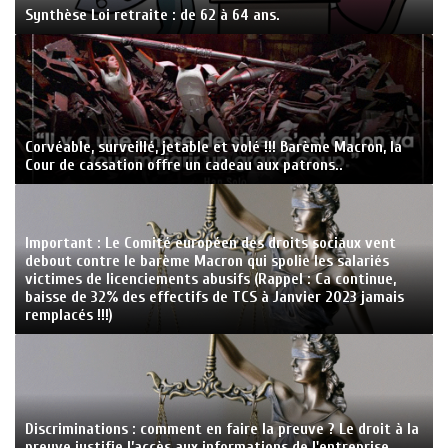
Synthèse Loi retraite : de 62 à 64 ans.
Corvéable, surveillé, jetable et volé !!! Barème Macron, la
Cour de cassation offre un cadeau aux patrons..
Important : Le Comité européen des droits sociaux vent
debout contre le barème Macron qui spolie les salariés
victimes de licenciements abusifs (Rappel : Ca continue,
baisse de 32% des effectifs de TCS à Janvier 2023 jamais
remplacés !!!)
Discriminations : comment en faire la preuve ? Le droit à la
preuve justifie l’accès aux informations de l'entreprise.