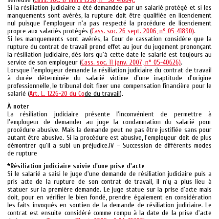
Si la résiliation judiciaire a été demandée par un salarié protégé et si les
manquements sont avérés, la rupture doit être qualifiée en licenciement
nul puisque l'employeur n'a pas respecté la procédure de licenciement
propre aux salariés protégés (
Cass. soc. 26 sept. 2006, n° 05-41890)
.
Si les manquements sont avérés, la Cour de cassation considère que la
rupture du contrat de travail prend effet au jour du jugement prononçant
la résiliation judiciaire, dès lors qu'à cette date le salarié est toujours au
service de son employeur (
Cass. soc. 11 janv. 2007, n° 05-40626)
.
Lorsque l'employeur demande la résiliation judiciaire du contrat de travail
à durée déterminée du salarié victime d'une inaptitude d'origine
professionnelle, le tribunal doit fixer une compensation financière pour le
salarié (
Art. L. 1226-20 du Co
de du travail
).
À noter
La résiliation judiciaire présente l'inconvénient de permettre à
l'employeur de demander au juge la condamnation du salarié pour
procédure abusive. Mais la demande peut ne pas être justifiée sans pour
autant être abusive. Si la procédure est abusive, l'employeur doit de plus
démontrer qu'il a subi un préjudice.IV – Succession de différents modes
de rupture
*Résiliation judiciaire suivie d'une prise d'acte
Si le salarié a saisi le juge d'une demande de résiliation judiciaire puis a
pris acte de la rupture de son contrat de travail, il n'y a plus lieu à
statuer sur la première demande. Le juge statue sur la prise d'acte mais
doit, pour en vérifier le bien fondé, prendre également en considération
les faits invoqués en soutien de la demande de résiliation judiciaire. Le
contrat est ensuite considéré comme rompu à la date de la prise d'acte