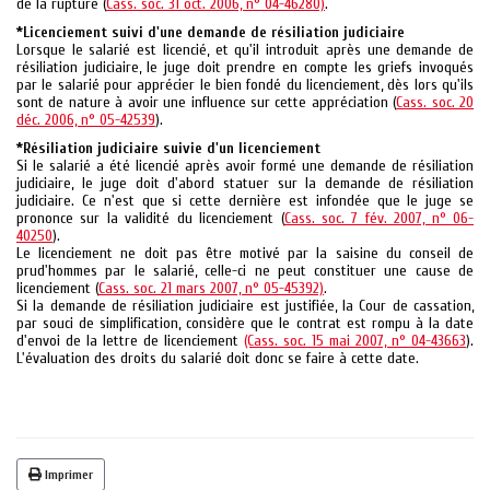
de la rupture (
Cass. soc. 31 oct. 2006, n° 04-46280)
.
*Licenciement suivi d'une demande de résiliation judiciaire
Lorsque le salarié est licencié, et qu'il introduit après une demande de
résiliation judiciaire, le juge doit prendre en compte les griefs invoqués
par le salarié pour apprécier le bien fondé du licenciement, dès lors qu'ils
sont de nature à avoir une influence sur cette appréciation (
Cass. soc. 20
déc. 2006, n° 05-42539
).
*Résiliation judiciaire suivie d'un licenciement
Si le salarié a été licencié après avoir formé une demande de résiliation
judiciaire, le juge doit d'abord statuer sur la demande de résiliation
judiciaire. Ce n'est que si cette dernière est infondée que le juge se
prononce sur la validité du licenciement (
Cass. soc. 7 fév. 2007, n° 06-
40250
).
Le licenciement ne doit pas être motivé par la saisine du conseil de
prud'hommes par le salarié, celle-ci ne peut constituer une cause de
licenciement (
Cass. soc. 21 mars 2007, n° 05-45392)
.
Si la demande de résiliation judiciaire est justifiée, la Cour de cassation,
par souci de simplification, considère que le contrat est rompu à la date
d'envoi de la lettre de licenciement
(Cass. soc. 15 mai 2007, n° 04-43663
).
L'évaluation des droits du salarié doit donc se faire à cette date.
Imprimer