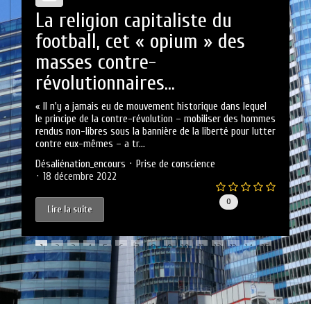
La religion capitaliste du
football, cet « opium » des
masses contre-
révolutionnaires…
« Il n'y a jamais eu de mouvement historique dans lequel
S
le principe de la contre-révolution – mobiliser des hommes
r
rendus non-libres sous la bannière de la liberté pour lutter
r
contre eux-mêmes – a tr...
g
Désaliénation_encours
Prise de conscience
D
18 décembre 2022
0
Lire la suite
1
2
3
4
5
6
7
8
9
10
11
12
13
14
15