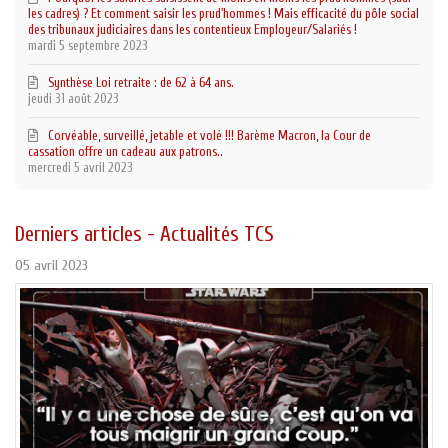
les cadres) ? Et comment saisir les prud'hommes ! Mais efficacité du pôle social
des tribunaux judiciaires dans les contentieux Employeur/Salariés !
mardi 5 septembre 2023
Synthèse Loi retraite : de 62 à 64 ans.
jeudi 31 août 2023
Corvéable, surveillé, jetable et volé !!! Barème Macron, la Cour de
cassation offre un cadeau aux patrons..
mercredi 5 avril 2023
Derniers articles - Actualités TCS
05 avril 2023