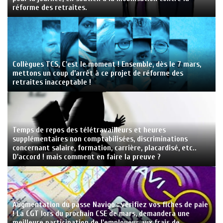
réforme des retraites.
Collègues TCS, C'est le moment ! Ensemble, dès le 7 mars,
mettons un coup d’arrêt à ce projet de réforme des
retraites inacceptable !
Temps de repos des télétravailleurs et heures
supplémentaires non comptabilisées, discriminations
concernant salaire, formation, carrière, placardisé, etc..
D'accord ! mais comment en faire la preuve ?
Augmentation du passe Navigo : vérifiez vos fiches de paie
! La CGT lors du prochain CSE de mars, demandera une
meilleure participation de l'employeur aux frais de