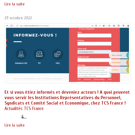
Lire la suite
29 octobre 2022
Et si vous étiez informés et deveniez acteurs ! A quoi peuvent
vous servir les Institutions Représentatives du Personnel,
Syndicats et Comité Social et Economique, chez TCS France !
Actualités TCS France
&...
Lire la suite