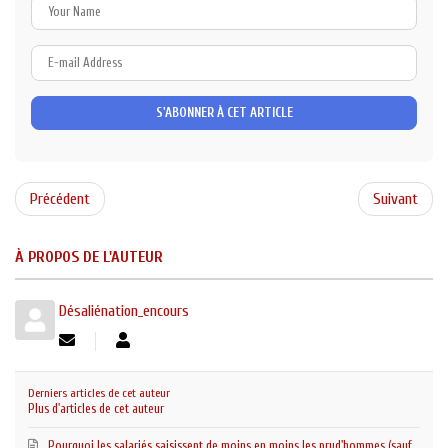
Your
Name
E-
mail
Address
S'ABONNER À CET ARTICLE
Précédent
Suivant
À PROPOS DE L'AUTEUR
Désaliénation_encours
Suivre
Désaliénation_encours
ce
blogueur
Derniers articles de cet auteur
Plus d'articles de cet auteur
Pourquoi les salariés saisissent de moins en moins les prud'hommes (sauf