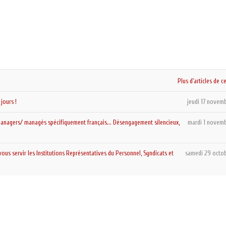
Plus d'articles de c
jours !
jeudi 17 novem
s managers/ managés spécifiquement français... Désengagement silencieux,
mardi 1 novem
vous servir les Institutions Représentatives du Personnel, Syndicats et
samedi 29 octo