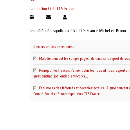
La section CGT TCS France
Suivre
La
ce
section
blogueur
CGT
Les délégués syndicaux CGT TCS France Michel et Bruno
TCS
France
Derniers articles de cet auteur
Maladie pendant les congés payés : demandez le report de vos 
Pourquoi les français n'aiment plus leur travail ! Des rapport
quiet quitting, job-outing, antiworks….
Et si vous étiez informés et deveniez acteurs ! A quoi peuvent 
Comité Social et Economique, chez TCS France !