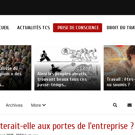
CUEIL
ACTUALITÉS TCS
PRISE DE CONSCIENCE
DROIT DU TRA
taliste du
opium » des
Ainsi les peuples abrutis,
trouvant beaux tous ces
Travail : ête
s…
passe-temps…
ou soumis ?
Archives
More
Search
S'
erait-elle aux portes de l’entreprise ?