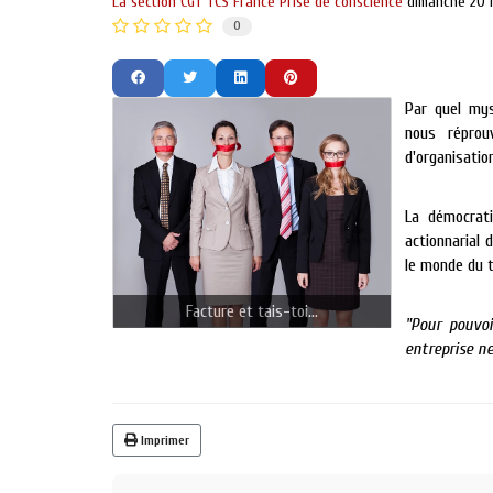
La section CGT TCS France
Prise de conscience
dimanche 20 
0
Par quel my
nous réprou
d'organisati
La démocratie
actionnarial 
le monde du t
Facture et tais-toi...
"Pour pouvoi
entreprise ne
Imprimer