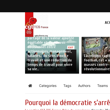
Comment relancer
l’attractivité de l’entreprise
AC
et lutter contre la Grande
démission ? Pour la CGT TCS
France ; mais aussi : par un
partage de la valeur ajoutée
équitable et du pouvoir
décisionnel entre
actionnaires, management,
salariés.. du sens à notre
La religion capi
travail et une réduction du
football, cet « 
temps de travail pour vivre
masses contre-
sa vie..
révolutionnaire
Categories
Tags
Authors
Teams
Home
Pourquoi la démocratie s’arrêt