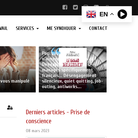
EN
VAIL
SERVICES
ME SYNDIQUER
CONTACT
Pourquoi les français
n'aiment plus leur travail !
Des rapports managers/
managés spécifiquement
français... Désengagement
s-vous manipulé
silencieux, quiet quitting, job-
outing, antiworks….
abonner au blog
Sign In
Derniers articles - Prise de
conscience
08 mars 2023