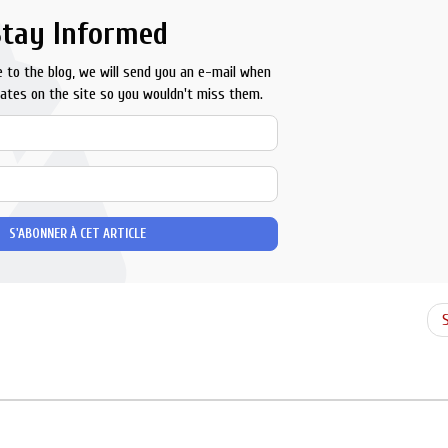
Stay Informed
 to the blog, we will send you an e-mail when
ates on the site so you wouldn't miss them.
Your
Name
E-
mail
Address
S'ABONNER À CET ARTICLE
S