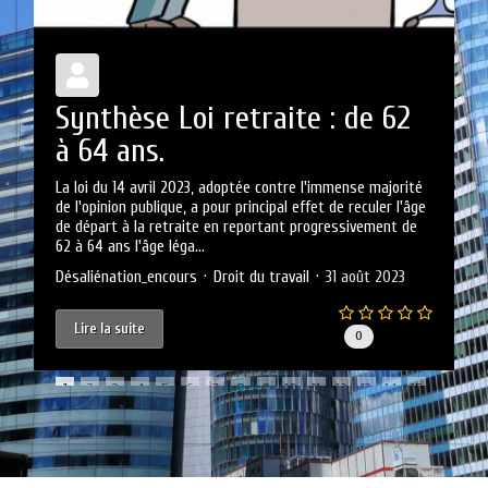
a
Synthèse Loi retraite : de 62
à 64 ans.
r
La loi du 14 avril 2023, adoptée contre l'immense majorité
L
de l'opinion publique, a pour principal effet de reculer l'âge
s
de départ à la retraite en reportant progressivement de
q
62 à 64 ans l'âge léga...
r
Désaliénation_encours
Droit du travail
31 août 2023
D
Lire la suite
0
1
2
3
4
5
6
7
8
9
10
11
12
13
14
15