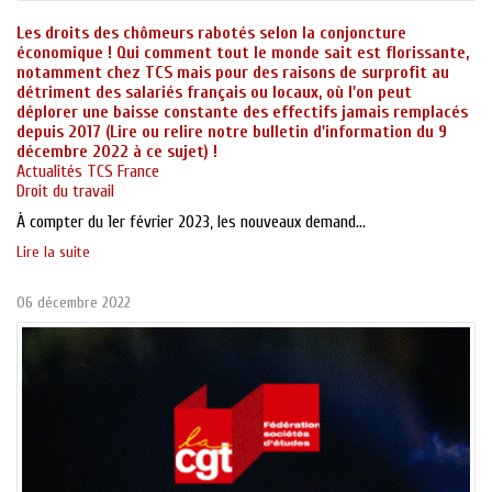
Les droits des chômeurs rabotés selon la conjoncture
économique ! Qui comment tout le monde sait est florissante,
notamment chez TCS mais pour des raisons de surprofit au
détriment des salariés français ou locaux, où l'on peut
déplorer une baisse constante des effectifs jamais remplacés
depuis 2017 (Lire ou relire notre bulletin d'information du 9
décembre 2022 à ce sujet) !
Actualités TCS France
Droit du travail
À compter du 1er février 2023, les nouveaux demand...
Lire la suite
06 décembre 2022