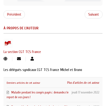
Précédent
Suivant
À PROPOS DE L'AUTEUR
La section CGT TCS France
Suivre
La
ce
section
blogueur
CGT
Les délégués syndicaux CGT TCS France Michel et Bruno
TCS
France
Plus d'articles de cet auteur
Derniers articles de cet auteur
Maladie pendant les congés payés : demandez le
jeudi 17 novembre 2022
report de vos jours !