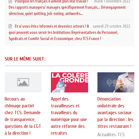
Pourquoi les français n'aiment plus leur travail !
mardi 1 novembre 2022
Des rapports managers/ managés spécifiquement français... Désengagement
silencieux, quiet quitting, job-outing, antiworks….
Et si vous étiez informés et deveniez acteurs ! A
samedi 29 octobre 2022
quoi peuvent vous servir les Institutions Représentatives du Personnel,
Syndicats et Comité Social et Economique, chez TCS France !
SUR LE MÊME SUJET:
Recours au
Appel des
Dénonciation
chômage partiel
travailleuses et
unilatérale des
chez TCS. Demande
travailleurs du
avantages sociaux
de transparence,
numérique pour une
par la direction : les
questions de la CGT
autre réforme des
titres restaurant !
à la direction !
retraites
Actualités TCS